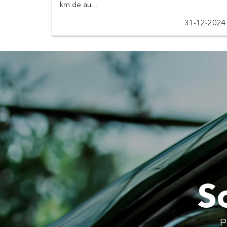
km de au...
31-12-2024
So
P