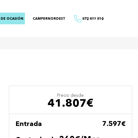
 DE OCASIÓN
CAMPERNORDEST
872 433 810
Precio desde
41.807€
Entrada
7.597€