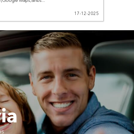
(Google Maps,&nbs...
17-12-2025
via
os