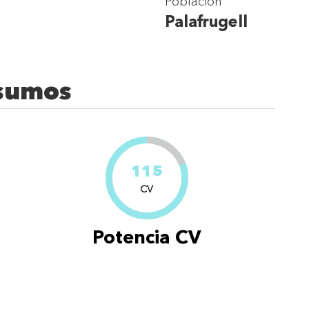
Población
Palafrugell
nsumos
115
CV
Potencia CV