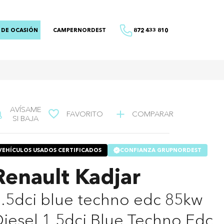
 DE OCASIÓN
CAMPERNORDEST
872 433 810
AVÍSAME
FAVORITO
COMPARAR
SI BAJA
VEHÍCULOS USADOS CERTIFICADOS
CONFIANZA GRUPNORDEST
Renault Kadjar
.5dci blue techno edc 85kw
iesel 1.5dci Blue Techno Edc