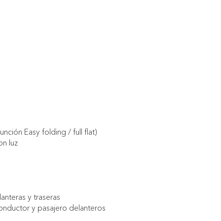
ción Easy folding / full flat)
on luz
anteras y traseras
conductor y pasajero delanteros