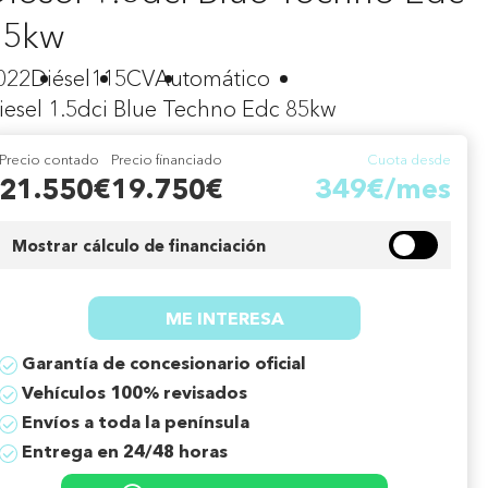
85kw
022
Diésel
115CV
Automático
iesel 1.5dci Blue Techno Edc 85kw
Precio contado
Precio financiado
Cuota desde
21.550€
19.750€
349€/mes
Mostrar cálculo de financiación
ME INTERESA
Garantía de concesionario oficial
Vehículos 100% revisados
Envíos a toda la península
Entrega en 24/48 horas