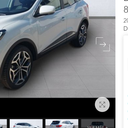
2
D
VER MÁS +