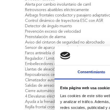
Alerta por cambio involuntario de carril
Retrovisores abatibles eléctricamente
Airbags frontales conductor y pasajero adaptativ
Control dinámico de trayectoria ESC con ASR
Detector de ángulo muerto
Prevención exceso de velocidad
Preinstalación de alarma
Aviso del cinturon de seguridad no abrochado
Sensor de aparcamiento lateral
Faros antiniebla de LED
Regulador / Limitador de velocidad
Embellecedores cromados en molduras laterales
Llantas de aleación 43 cm (17'') Aquila diamantad
Consentimiento
Reposabrazos central delantero deslizante
Climatizador automático bi-zona
Salidas de aireación en la parte trasera
Esta página web usa cookie
Cierre automático de puertas
4 Elevalunas eléctricos de impulso
Las cookies de este sitio we
Ayuda a la frenada de emergencia (SAFE)
y analizar el tráfico. Ademá
Rejilla frontal cromada
redes sociales, publicidad y