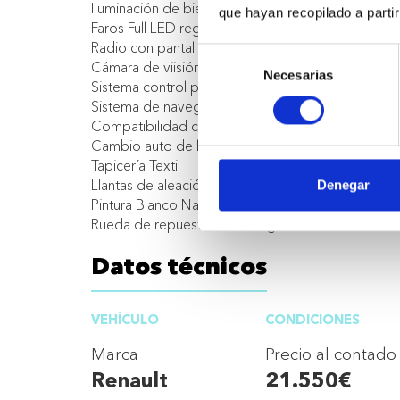
Iluminación de bienvenida
que hayan recopilado a parti
Faros Full LED reglaje manual
Radio con pantalla táctil 7'' + Bluetooth (radio Digi
Selección
Cámara de viisión trasera
Necesarias
de
Sistema control presión neumáticos
consentimiento
Sistema de navegación R-link 2 con cartografía E
Compatibilidad con Android Auto & Apple Carpl
Cambio auto de luces carretera/cruce y limpiapar
Tapicería Textil
Llantas de aleación 48cm (19´´) YOHAN CLASSIC
Denegar
Pintura Blanco Nacarado
Rueda de repuesto de emergencia
Datos técnicos
VEHÍCULO
CONDICIONES
Marca
Precio al contado
Renault
21.550€