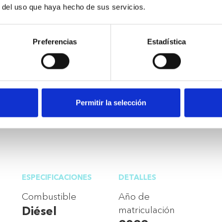
r del uso que haya hecho de sus servicios.
tal)
Preferencias
Estadística
uropa
ay
abrisas
Permitir la selección
ESPECIFICACIONES
DETALLES
Combustible
Año de
Diésel
matriculación