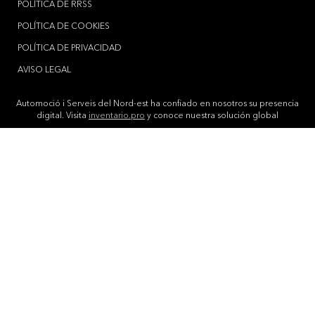
POLÍTICA DE RRSS
POLÍTICA DE COOKIES
POLÍTICA DE PRIVACIDAD
AVISO LEGAL
Automoció i Serveis del Nord-est ha confiado en nosotros su presencia
digital. Visita
inventario.pro
y conoce nuestra solución global