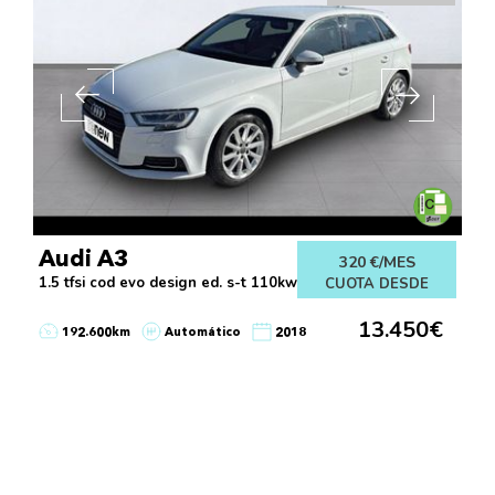
Audi A3
320 €/MES
1.5 tfsi cod evo design ed. s-t 110kw
CUOTA DESDE
13.450€
192.600km
Automático
2018