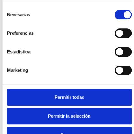
Selección
Plazas
Necesarias
de
5
consentimiento
Preferencias
Puertas
5
Estadística
Garantía
12
Marketing
Población
Palafrugell
Permitir todas
Permitir la selección
Prestaciones y