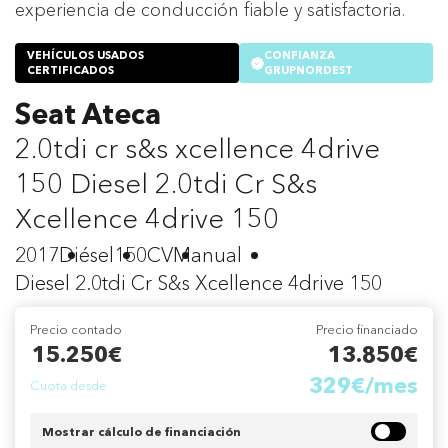
experiencia de conducción fiable y satisfactoria.
VEHÍCULOS USADOS
CONFIANZA
CERTIFICADOS
GRUPNORDEST
Seat Ateca
2.0tdi cr s&s xcellence 4drive
150 Diesel 2.0tdi Cr S&s
Xcellence 4drive 150
2017
Diésel
150CV
Manual
Diesel 2.0tdi Cr S&s Xcellence 4drive 150
Precio contado
Precio financiado
15.250€
13.850€
329€/mes
Cuota desde
Mostrar cálculo de financiación