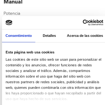
Manual
Potencia
150cv
Cilindrada
Consentimiento
Detalles
Acerca de las cookies
1968
DETALLES
Esta página web usa cookies
Año de matriculación
Las cookies de este sitio web se usan para personalizar el
2017
contenido y los anuncios, ofrecer funciones de redes
sociales y analizar el tráfico. Además, compartimos
información sobre el uso que haga del sitio web con
Kilómetros
nuestros partners de redes sociales, publicidad y análisis
152.275kms
web, quienes pueden combinarla con otra información que
les haya proporcionado o que hayan recopilado a partir del
Color
uso que haya hecho de sus servicios.
Blanco