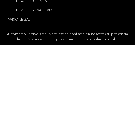
POLÍTICA DE COOKIES
POLÍTICA DE PRIVACIDAD
AVISO LEGAL
Automoció i Serveis del Nord-est ha confiado en nosotros su presencia
digital. Visita
inventario.pro
y conoce nuestra solución global