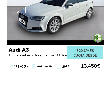
Audi A3
320 €/MES
1.5 tfsi cod evo design ed. s-t 110kw
CUOTA DESDE
13.450€
192.600km
Automático
2018