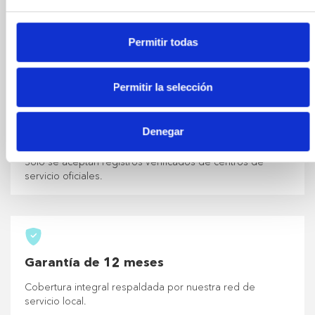
Cada vehículo de nuestra colección se somete a un
riguroso proceso de selección en nuestros talleres
Permitir todas
especializados de Girona y Olot. No solo vendemos
coches; cultivamos la excelencia en ingeniería.
Permitir la selección
Denegar
Historial de servicio completo
Solo se aceptan registros verificados de centros de
servicio oficiales.
Garantía de 12 meses
Cobertura integral respaldada por nuestra red de
servicio local.