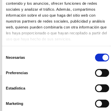
contenido y los anuncios, ofrecer funciones de redes
sociales y analizar el tráfico. Además, compartimos
información sobre el uso que haga del sitio web con
nuestros partners de redes sociales, publicidad y análisis
6.00
115
web, quienes pueden combinarla con otra información que
l/100km
CV
les haya proporcionado o que hayan recopilado a partir del
uso que haya hecho de sus servicios.
Consumo
Potencia CV
medio
Selección
Necesarias
de
consentimiento
Preferencias
Estadística
Servicio de taller de
GrupNordest
Marketing