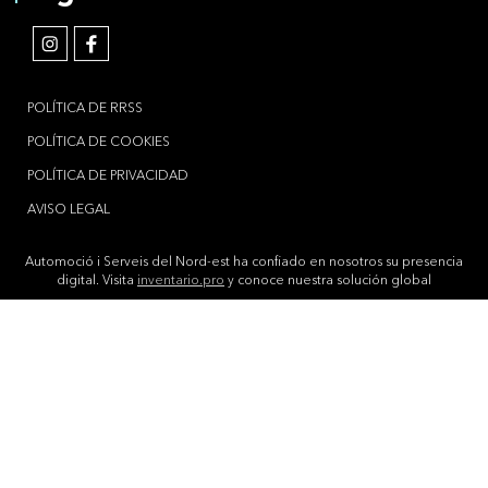
POLÍTICA DE RRSS
POLÍTICA DE COOKIES
POLÍTICA DE PRIVACIDAD
AVISO LEGAL
Automoció i Serveis del Nord-est ha confiado en nosotros su presencia
digital. Visita
inventario.pro
y conoce nuestra solución global