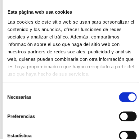
10.500kms
Esta página web usa cookies
Color
Las cookies de este sitio web se usan para personalizar el
Blanco
contenido y los anuncios, ofrecer funciones de redes
sociales y analizar el tráfico. Además, compartimos
Plazas
información sobre el uso que haga del sitio web con
5
nuestros partners de redes sociales, publicidad y análisis
web, quienes pueden combinarla con otra información que
Puertas
les haya proporcionado o que hayan recopilado a partir del
5
uso que haya hecho de sus servicios.
Garantía
Selección
Necesarias
60
de
consentimiento
Población
Preferencias
Palafrugell
Estadística