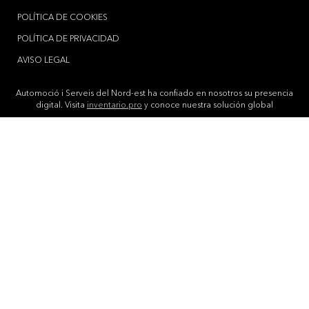
POLÍTICA DE COOKIES
POLÍTICA DE PRIVACIDAD
AVISO LEGAL
Automoció i Serveis del Nord-est ha confiado en nosotros su presencia
digital. Visita
inventario.pro
y conoce nuestra solución global