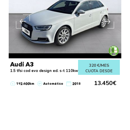
Audi A3
320 €/MES
1.5 tfsi cod evo design ed. s-t 110kw
CUOTA DESDE
13.450€
192.600km
Automático
2018