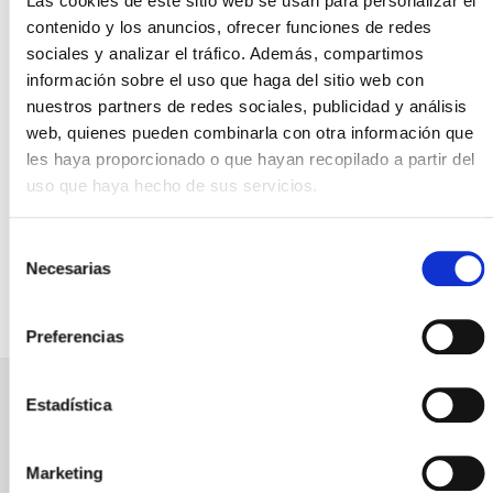
Las cookies de este sitio web se usan para personalizar el
contenido y los anuncios, ofrecer funciones de redes
sociales y analizar el tráfico. Además, compartimos
información sobre el uso que haga del sitio web con
nuestros partners de redes sociales, publicidad y análisis
177
web, quienes pueden combinarla con otra información que
l/100km
CV
les haya proporcionado o que hayan recopilado a partir del
uso que haya hecho de sus servicios.
Consumo
Potencia CV
Selección
medio
Necesarias
de
consentimiento
Preferencias
Estadística
Servicio de taller de
Marketing
GrupNordest