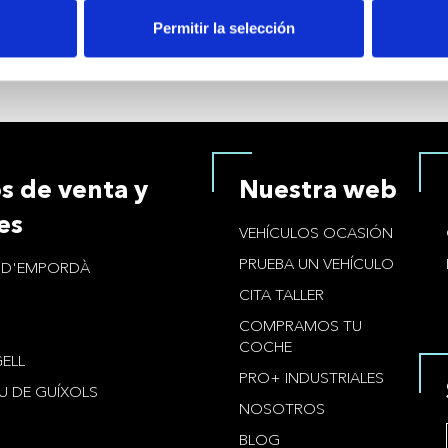
arem en contacte amb tu per informar-te de com gastar-
Permitir la selección
s de venta y
Nuestra web
es
VEHÍCULOS OCASIÓN
PRUEBA UN VEHÍCULO
L D'EMPORDÀ
CITA TALLER
COMPRAMOS TU
COCHE
ELL
PRO+ INDUSTRIALES
IU DE GUÍXOLS
NOSOTROS
BLOG