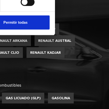
 nuestros modelos
Permitir todas
 JOGGER
DACIA SANDERO
ENAULT ARKANA
RENAULT AUSTRAL
NAULT CLIO
RENAULT KADJAR
ombustibles
GAS LICUADO (GLP)
GASOLINA