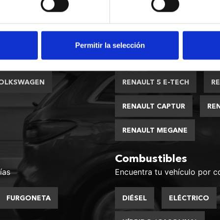
Modelos
Encuentra tu vehículo entre
Permitir la selección
KIA
MAZDA
DACIA DUSTER
DACIA
OLKSWAGEN
RENAULT 5 E-TECH
R
RENAULT CAPTUR
RE
RENAULT MEGANE
Combustibles
ías
Encuentra tu vehículo por c
FURGONETA
DIÉSEL
ELÉCTRICO