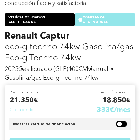
conducción fiable y satisfactoria.
VEHÍCULOS USADOS
CONFIANZA
CERTIFICADOS
GRUPNORDEST
Renault Captur
eco-g techno 74kw Gasolina/gas
Eco-g Techno 74kw
2025
Gas licuado (GLP)
100CV
Manual
Gasolina/gas Eco-g Techno 74kw
Precio contado
Precio financiado
21.350€
18.850€
333€/mes
Cuota desde
Mostrar cálculo de financiación