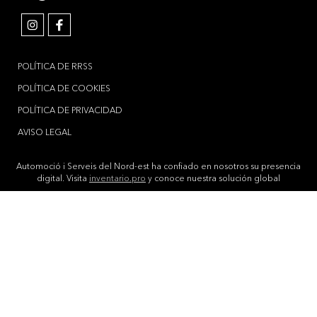
POLÍTICA DE RRSS
POLÍTICA DE COOKIES
POLÍTICA DE PRIVACIDAD
AVISO LEGAL
Automoció i Serveis del Nord-est ha confiado en nosotros su presencia
digital. Visita
inventario.pro
y conoce nuestra solución global