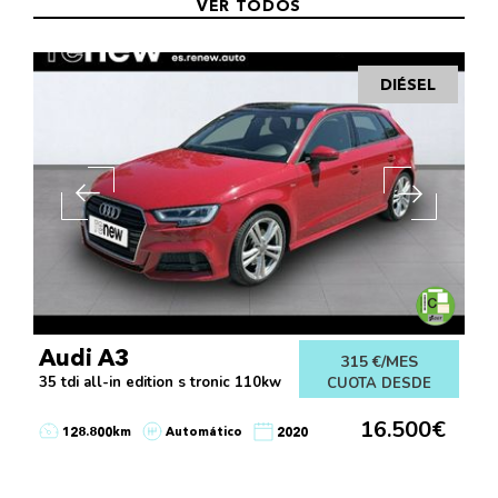
VER TODOS
DIÉSEL
Audi A3
315 €/MES
35 tdi all-in edition s tronic 110kw
CUOTA DESDE
16.500€
128.800km
Automático
2020