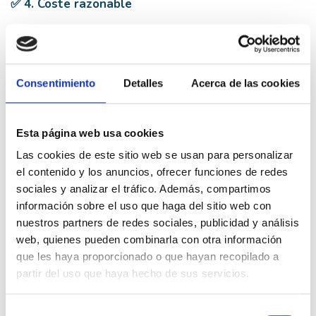
✅ 4. Coste razonable
El sistema E-Tech es más asequible que otros híbridos
o PHEV gracias a su diseño modular y compartido
entre modelos.
Consentimiento
Detalles
Acerca de las cookies
✅ 5. Etiqueta ECO o CERO
E-Tech Hybrid: etiqueta
ECO
(beneficios fiscales,
Esta página web usa cookies
acceso a zonas restringidas)
Las cookies de este sitio web se usan para personalizar
E-Tech Plug-in: etiqueta
CERO
(en ciudades como
el contenido y los anuncios, ofrecer funciones de redes
Madrid o Barcelona, ventajas importantes)
sociales y analizar el tráfico. Además, compartimos
información sobre el uso que haga del sitio web con
nuestros partners de redes sociales, publicidad y análisis
Modelos Renault con tecnología E-Tech
web, quienes pueden combinarla con otra información
que les haya proporcionado o que hayan recopilado a
Renault ha extendido esta tecnología a buena parte de
partir del uso que haya hecho de sus servicios.
su gama:
Selección